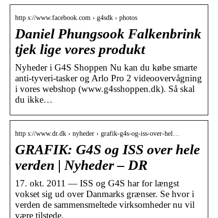
http s://www.facebook.com › g4sdk › photos
Daniel Phungsook Falkenbrink
tjek lige vores produkt
Nyheder i G4S Shoppen Nu kan du købe smarte
anti-tyveri-tasker og Arlo Pro 2 videoovervågning
i vores webshop (www.g4sshoppen.dk). Så skal
du ikke…
http s://www.dr.dk › nyheder › grafik-g4s-og-iss-over-hel…
GRAFIK: G4S og ISS over hele
verden | Nyheder – DR
17. okt. 2011 — ISS og G4S har for længst
vokset sig ud over Danmarks grænser. Se hvor i
verden de sammensmeltede virksomheder nu vil
være tilstede.