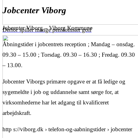
Jobcenter Viborg
Jobcenter Viborg – Viborg Kommune
Derfor spiller mange pensionister golf
Åbningstider i jobcentrets reception ; Mandag – onsdag.
09.30 – 15.00 ; Torsdag. 09.30 – 16.30 ; Fredag. 09.30
– 13.00.
Jobcenter Viborgs primære opgave er at få ledige og
sygemeldte i job og uddannelse samt sørge for, at
virksomhederne har let adgang til kvalificeret
arbejdskraft.
http s://viborg.dk › telefon-og-aabningstider › jobcenter