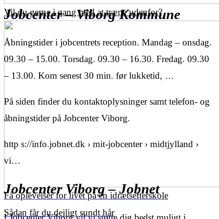
Jobcenter – Viborg Kommune
Vil du gerne i gang med at træne udenfor?
Åbningstider i jobcentrets reception. Mandag – onsdag.
09.30 – 15.00. Torsdag. 09.30 – 16.30. Fredag. 09.30
– 13.00. Kom senest 30 min. før lukketid, …
På siden finder du kontaktoplysninger samt telefon- og
åbningstider på Jobcenter Viborg.
http s://info.jobnet.dk › mit-jobcenter › midtjylland ›
vi…
Jobcenter Viborg – Jobnet
Få oplevelser for livet på en idrætsefterskole
Sådan får du dejligt sundt hår
I Jobcenter Viborg vil vi støtte dig bedst muligt i