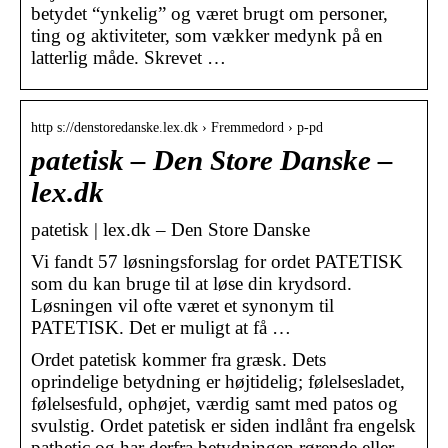
betydet “ynkelig” og været brugt om personer,
ting og aktiviteter, som vækker medynk på en
latterlig måde. Skrevet …
http s://denstoredanske.lex.dk › Fremmedord › p-pd
patetisk – Den Store Danske –
lex.dk
patetisk | lex.dk – Den Store Danske
Vi fandt 57 løsningsforslag for ordet PATETISK
som du kan bruge til at løse din krydsord.
Løsningen vil ofte været et synonym til
PATETISK. Det er muligt at få …
Ordet patetisk kommer fra græsk. Dets
oprindelige betydning er højtidelig; følelsesladet,
følelsesfuld, ophøjet, værdig samt med patos og
svulstig. Ordet patetisk er siden indlånt fra engelsk
pathetic og har derfra betydningen rørende eller