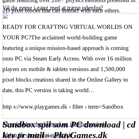
Vil du gerne i gang med at træne udenfor?
2D pixel blocks that can interact with each others.
READY FOR CRAFTING VIRTUAL WORLDS ON
YOUR PC?The acclaimed world-building game
featuring a unique mission-based approach is coming
onto PC via Steam Early Access. With over 16 million
players on mobile & tablets versions and 1,500,000
pixel blocks creations shared in the Online Gallery to
date, this PC version is taking world…
http s://www.playgames.dk › filter › term=Sandbox
Sandbox spil som PC download | cd
Få oplevelser for livet på en idrætsefterskole
key pr mail – PlayGames.dk
Sådan får du dejligt sundt hår