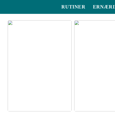
RUTINER
ERNÆRI