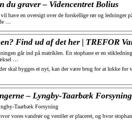
n du graver – Videncentret Bolius
l have en oversigt over de forskellige rør og ledninger p
 de …
nen? Find ud af det her | TREFOR V
ningen går ind på matriklen. En stophane er en stikledning
dæksel …
r der skal bygges et nyt, kan der være brug for at lukke f
ingerne – Lyngby-Taarbæk Forsyning
Lyngby-Taarbæk Forsyning
 hvor vores vandrør og ventiler er placeret, og hvor stopha